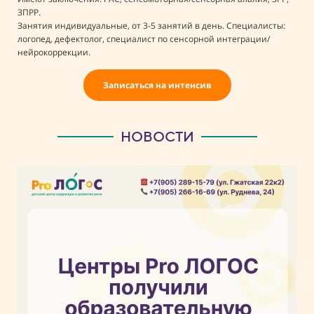
Специалисты: логопед, дефектолог, нейропсихолог.
Занятия индивидуальные, от 3-5 занятий в день. Специалисты:
ЗПРР.
логопед, дефектолог, нейропсихолог.
Занятия индивидуальные, от 3-5 занятий в день. Специалисты:
логопед, дефектолог, специалист по сенсорной интеграции/
нейрокоррекции.
Записаться на интенсив
НОВОСТИ