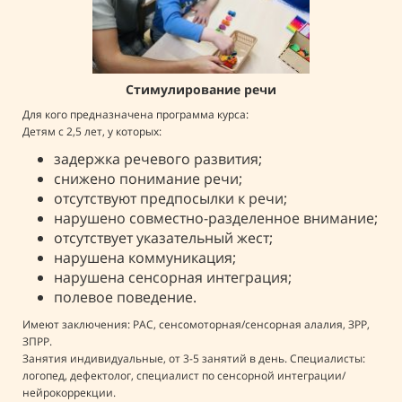
Нейроинтенсив: подготовка к школе
Стимулирование речи
Развитие речи и нейрологопедия
Для кого предназначена программа курса:
Для кого предназначена программа курса:
Для кого предназначена программа курса:
Детям 5-9 лет, у которых:
Детям с 2,5 лет, у которых:
Детям с 2,5 лет, у которых:
трудности с концентрацией внимания;
задержка речевого развития;
трудности планирования речи;
снижена речеслуховая память;
снижено понимание речи;
замена и перестановка слогов внутри слова;
проблемы с усвоением школьной
отсутствуют предпосылки к речи;
речь неразборчива и малопонятна
программы;
нарушено совместно-разделенное внимание;
окружающим;
присутствует гиперактивность;
отсутствует указательный жест;
понимание речи в норме или снижено;
ошибки на письме;
нарушена коммуникация;
присутствует моторная неловкость;
неразборчивый почерк;
нарушена сенсорная интеграция;
плохая координация.
проблемы саморегуляции.
полевое поведение.
Имеют заключения: моторная алалия, ЗРР, ЗПРР, ОНР (2 или 3
Имеют заключения: дизартрия, дисграфия, дислексия, СДВГ, ЗПР.
уровень речевого развития).
Имеют заключения: РАС, сенсомоторная/сенсорная алалия, ЗРР,
Специалисты: логопед, дефектолог, нейропсихолог.
Занятия индивидуальные, от 3-5 занятий в день. Специалисты:
ЗПРР.
логопед, дефектолог, нейропсихолог.
Занятия индивидуальные, от 3-5 занятий в день. Специалисты:
логопед, дефектолог, специалист по сенсорной интеграции/
нейрокоррекции.